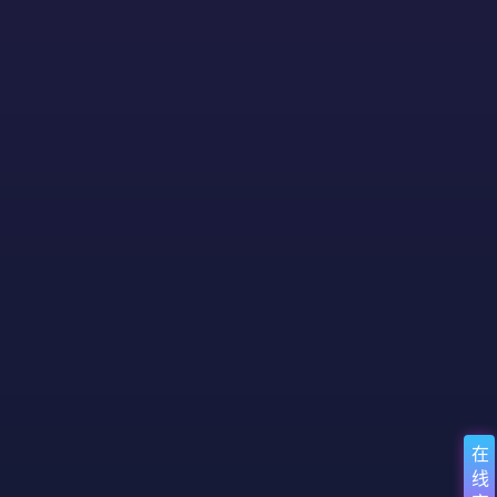
产生疑问，别犹豫，马上登录网